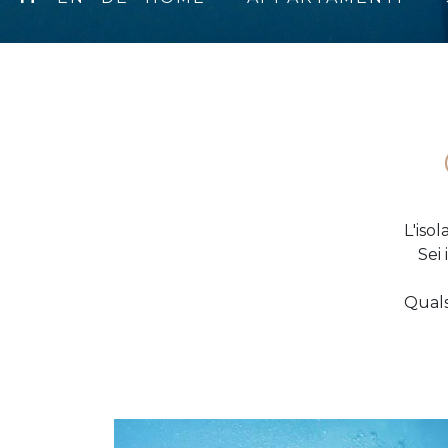
L'isol
Sei
Qualsi