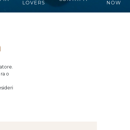
LOVERS
NOW
a
iatore.
ra o
esideri